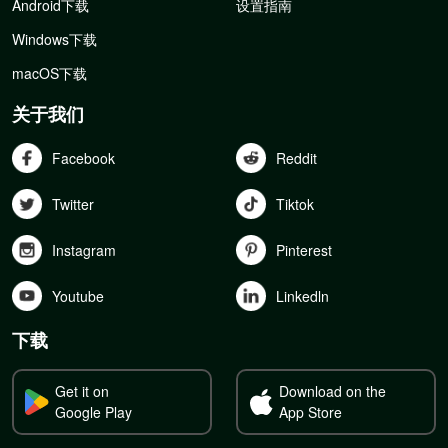
Android下载
设置指南
Windows下载
macOS下载
关于我们
Facebook
Reddit
Twitter
Tiktok
Instagram
Pinterest
Youtube
Linkedln
下载
Get it on
Download on the
Google Play
App Store