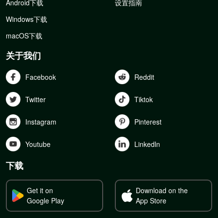
Android下载
设置指南
Windows下载
macOS下载
关于我们
Facebook
Reddit
Twitter
Tiktok
Instagram
Pinterest
Youtube
Linkedln
下载
Get it on
Download on the
Google Play
App Store